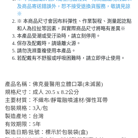
及商品寄送錯誤外，恕不接受退換貨服務，敬請見諒
※
※ 本商品尺寸會因布料彈性、作業製程、測量起訖點
和人為拉扯等因素，與實際商品尺寸將略有差異※
本產品受潮或受汙染時，請立刻停用。
保存及配戴時，請遠離火源。
請勿洗滌重複使用本產品。
若配戴有不舒服或呼吸困難時，請立即停止使用。
產品名稱：佛克曼醫用立體口罩(未滅菌)
規格尺寸：成人 20.5 x 8.2公分
主要材質：不織布/靜電融噴濾材/彈性耳帶
包裝規格：3入/包
製造產地：台灣
有效期限：5年
製造日期/批號：標示於包裝袋(盒)