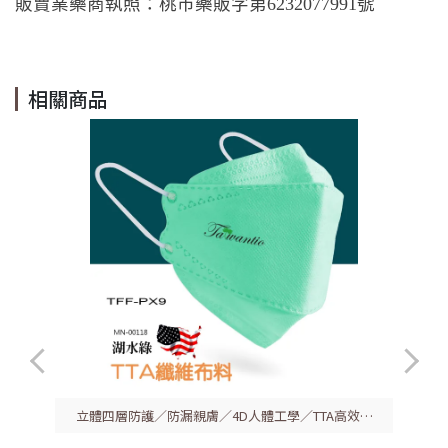
販賣業藥商執照：桃市藥販字第6232077991號
相關商品
立體四層防護／防漏親膚／4D人體工學／TTA高效過
濾結構