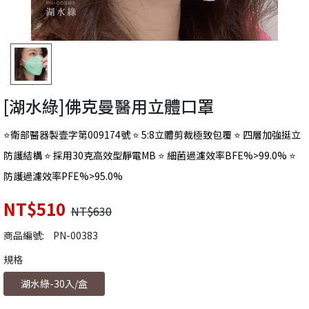
[湖水綠]佛克曼醫用立體口罩
⭐衛部醫器製壹字第009174號 ⭐ 5:8立體剪裁極致包覆 ⭐ 四層加強挺立
防護結構 ⭐ 採用30克高效型靜電MB ⭐ 細菌過濾效率BFE%>99.0% ⭐
防護過濾效率PFE%>95.0%
NT$510
NT$630
商品編號:
PN-00383
規格
湖水綠-30入/盒